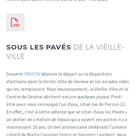
SOUS LES PAVÉS
DE LA VIEILLE-
Français
VILLE
Souvent l’
AHCVV
déplore le départ ou la disparition
d’artisans dans la Vieille-Ville de Genève et les arcades vides
qui les remplacent. Mais heureusement, la Vieille-Ville et le
Centre de Genève abritent encore quelques joyaux. Peut-
être avez-vous remarqué l’un d’eux, situé rue du Perron 12.
En effet, c’est à cette adresse que se situe «Sous les Pavés»,
un atelier de création de bijoux qui a ouvert ses portes il y a
maintenant 10 ans. Un bel anniversaire célébrant l’univers
créatif de Marta Carolino Feitor et Georges Lambert, deux